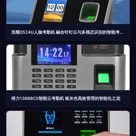
浩顺0524U人脸考勤机 融合钉钉云与多模态识别的智能考勤解决方案
得力13888CS智能云考勤机 银灰色高效管理的智能化之选