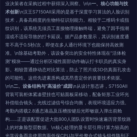
业决策者在采购过程中获得深入洞察。\n\n
一、核心功能与技
术创新
\n汉王S7150AII采用的是基于深度学习算法的人脸识别
技术，具备高精度的生物特征识别能力。相较于二维码卡或指
纹识别，该系统无须员工直接物理接触终端，避免了因手指潮
湿或不适应导致的打卡延误。据产品参数显示，其识别速度通
常不高于0.5秒/次，即使在多人通行环境下也能保持高效测
准。\n除基础考勤外，该设备突出的安全特性体现在“活体检
测”模块——通过分析区域性面部动作确认打卡职员的真实身
影。相较普通静动态对比算法，防止了照片或3D仿真面孔攻击
的可能性。这些先进素质构成其昂贵定价的首要技术依据。
\n\n
二、设备结构与“高溢价”成因
\n从设计形态讲，S7150AII
背装可装柜体紧凑壁挂也可贴面板采移动，配备矩形工业环光
补偿组合镜头，光线过滤信号综合均衡，表现环境适应力强。
考勤内搭载2.8通态液晶及压槽按键后光即敏嵌入弹出前舱
构……正是该配置促进大批800人团队设置时快速遍历背景纹路
上的对象脸型层数据。\n核心处理的显卡层引用计算力较高的
光学设备而非使用市面低保CPU与平价整合式镜头组件阵列正