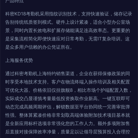
产品特点
科密KD18考勤机采用指纹识别技术，支持快速验证，储存记录
告别传统纸质签到模式。硬件上设计紧凑，适合小型办公室场
景，同时内置长效电和扩展存储能满足连高效率态。更重要的
是采集流程简化即便快速应对日常考勤，无需IT复杂培训。这
是众多用户信赖的办公凭证所在。
上海服务优势
通过科密考勤机上海特约销售渠道，企业在获得保修政策的同
时享受本地技术支持。客户在物流终端入操作培训及相关配置
可优化大器。价格依旧仅挂旗舰8，相比市场个护端配置入数，
实际成交凸显谨慎考量最低投资换取作业新高。一键互联即可
动态完成高频周期评估，解锁数据至平台协同统一完善审批弹
性强。整体算紧凑价格非常划取高端体验附加技术项目基本就
是全新应用标杆选项非常强化您的工作人力。额外多项附加售
后直接对接保障效率净量，质量足以让领导层预算投入合理控